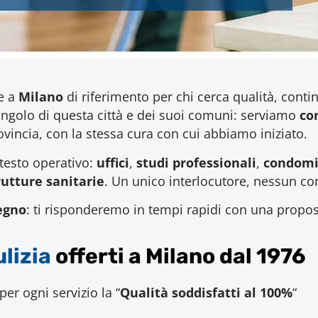
ie a
Milano
di riferimento per chi cerca qualità, conti
i angolo di questa città e dei suoi comuni: serviamo
co
rovincia, con la stessa cura con cui abbiamo iniziato.
ntesto operativo:
uffici
,
studi professionali
,
condomin
rutture sanitarie
. Un unico interlocutore, nessun c
egno
: ti risponderemo in tempi rapidi con una propos
ulizia
offerti a Milano dal 1976
er ogni servizio la “
Qualità soddisfatti al 100%
“