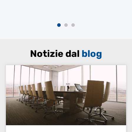
SE.GE.CO S.R.L.
Servizi e Gestioni Condominiali
Notizie dal
blog
Da diversi anni la SAGEM cura le pulizie presso il
condominio di Pescheria che amministro: la
soddisfazione, mia e dei condomini, è sempre stata
molto positiva. Possiamo sempre far affidamento
sulla società e sugli addetti, molto preparati e
professionali. per la risoluzione di qualsiasi
problematica. Posso sicuramente raccomandare la
SAGEM a tutti coloro siano alla ricerca di
un'impresa di pulizie competente in materia e di
fiducia.