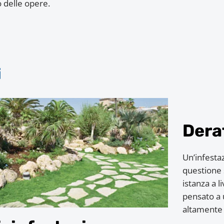
o delle opere.
i
Dera
Un’infestaz
questione 
istanza a l
pensato a 
altamente 