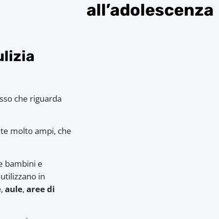
all’adolescenza
ulizia
esso che riguarda
nte molto ampi, che
ve bambini e
utilizzano in
e
,
aule
,
aree di