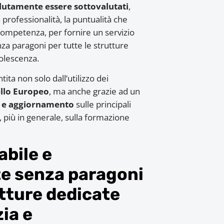
utamente essere sottovalutati
,
rofessionalità, la puntualità che
 competenza, per fornire un servizio
za paragoni per tutte le strutture
dolescenza.
ita non solo dall’utilizzo dei
ello Europeo
, ma anche grazie ad un
 e aggiornamento
sulle principali
e, più in generale, sulla formazione
abile e
e senza paragoni
utture dedicate
zia e