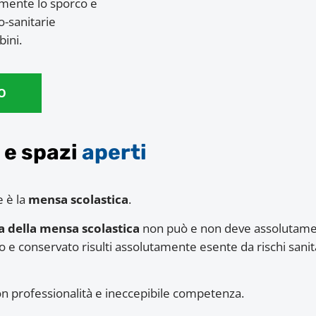
amente lo sporco e
o-sanitarie
bini.
O
e spazi
aperti
e è la
mensa scolastica
.
ia della mensa scolastica
non può e non deve assolutament
to e conservato risulti assolutamente esente da rischi sanitar
con professionalità e ineccepibile competenza.