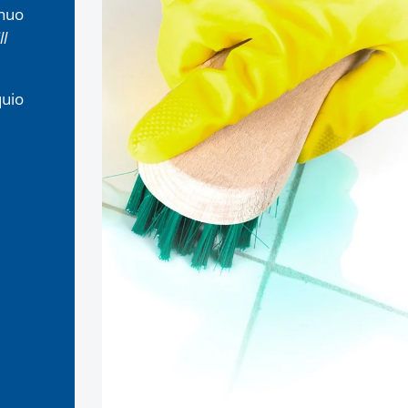
inuo
ll
quio