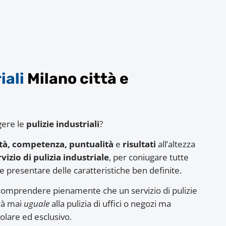
iali
Milano città e
gere le
pulizie industriali
?
ità, competenza, puntualità
e
risultati
all’altezza
rvizio di pulizia industriale
, per coniugare tutte
 presentare delle caratteristiche ben definite.
 comprendere pienamente che un servizio di pulizie
arà mai
uguale
alla pulizia di uffici o negozi ma
olare ed esclusivo.