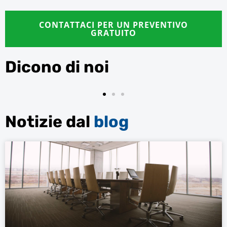
CONTATTACI PER UN PREVENTIVO
GRATUITO
Dicono di noi
Innovest S.P.A.
Notizie dal
blog
La presente per esprimere la nostra soddisfazione nella
qualità dei lavori svolti dagli operatori della ditta SAGEM.
L'operatrice che svolge i lavori quotidiani presso il nostro
ufficio è molto attenta alle nostre necessità e si attiene
scrupolosamente alle attività lavorative con efficienza e
precisione, disponibilità e cordialità. Sono inoltre sorpreso
quotidianamente della qualità del servizio e dalla
professionalità che migliora di anno in anno.