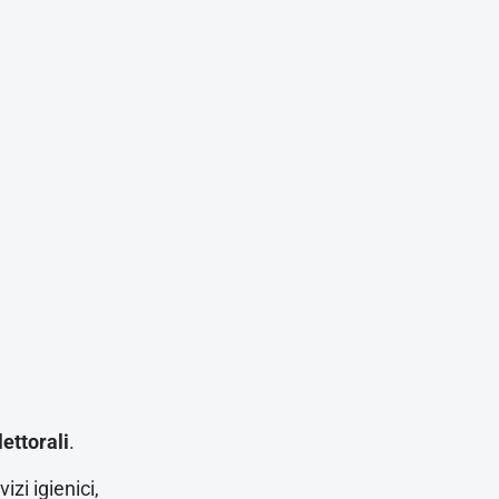
ettorali
.
zi igienici,