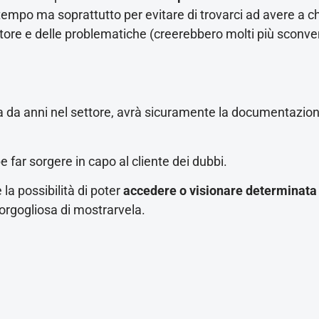
tempo ma soprattutto per evitare di trovarci ad avere a c
tore e delle problematiche (creerebbero molti più sconve
iva da anni nel settore, avrà sicuramente la documentazi
far sorgere in capo al cliente dei dubbi.
la possibilità di poter
accedere o visionare determinata
 orgogliosa di mostrarvela.
ferenza!
nostra esperienza è da sempre a vantaggio del cliente. Po