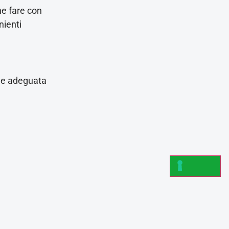
he fare con
nienti
one adeguata
ssiamo