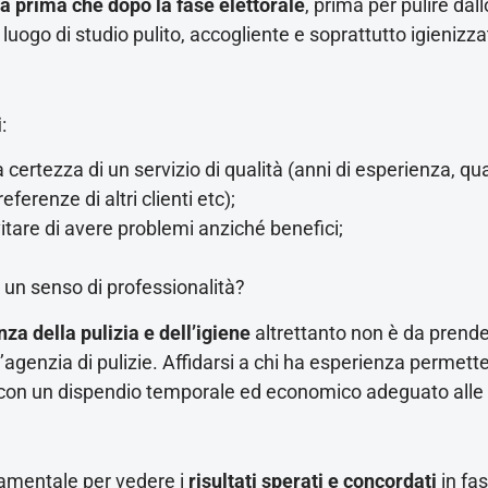
ia prima che dopo la fase elettorale
, prima per pulire dal
 luogo di studio pulito, accogliente e soprattutto igienizza
i
:
la certezza di un servizio di qualità (anni di esperienza, qu
erenze di altri clienti etc);
itare di avere problemi anziché benefici;
a un senso di professionalità?
za della pulizia e dell’igiene
altrettanto non è da prend
l’agenzia di pulizie. Affidarsi a chi ha esperienza permett
 e con un dispendio temporale ed economico adeguato alle
amentale per vedere i
risultati sperati e concordati
in fas