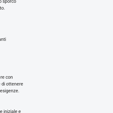
lo sporco
to.
anti
ere con
e di ottenere
 esigenze.
e iniziale e