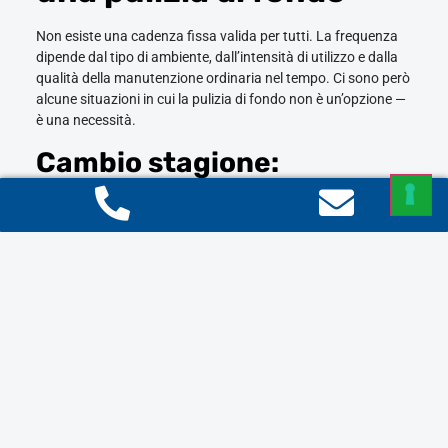
Non esiste una cadenza fissa valida per tutti. La frequenza
dipende dal tipo di ambiente, dall’intensità di utilizzo e dalla
qualità della manutenzione ordinaria nel tempo. Ci sono però
alcune situazioni in cui la pulizia di fondo non è un’opzione —
è una necessità.
Cambio stagione:
primavera e autunno
Le pulizie di primavera hanno una logica pratica: dopo i mesi
invernali, con finestre chiuse e riscaldamento acceso, polvere
e agenti inquinanti si accumulano in modo significativo. Lo
stesso vale in autunno, prima che arrivi il freddo. Una pulizia
di fondo stagionale — in casa come in ufficio — rimette tutto
in ordine e garantisce un ambiente più sano per i mesi a
venire.
Dopo un periodo di