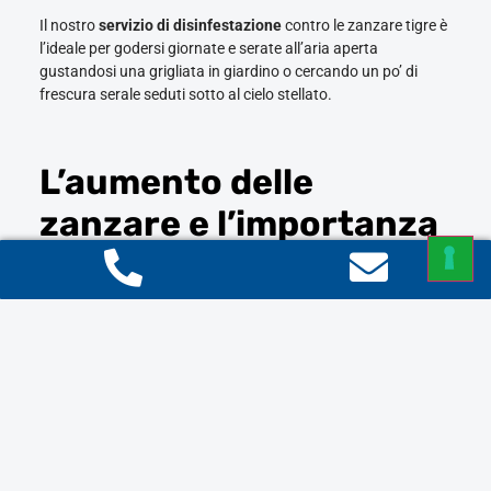
Il nostro
servizio di disinfestazione
contro le zanzare tigre è
l’ideale per godersi giornate e serate all’aria aperta
gustandosi una grigliata in giardino o cercando un po’ di
frescura serale seduti sotto al cielo stellato.
L’aumento delle
zanzare e l’importanza
della disinfestazione
La proliferazione delle zanzare dipende molto dalle zone e
dalle caratteristiche climatiche, ma è sempre la
temperatura
a fare la differenza
. Con un calore estivo sempre maggiore,
l’aumento di questi fastidiosi insetti diventa una diretta
conseguenza.
Quando la temperatura raggiunge i 30° C circa,
si velocizza
il ciclo che vede dall’uovo nascere
la larva che poi si evolve